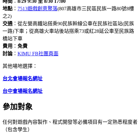
時間
：
8/29 9:30 至 8/30 17:00
地點
：
7513遊戲創意聚落
(807高雄市三民區民族一路80號8樓
之2)
交通
：從左營高鐵站搭乘90民族幹線公車在民族社區站(民族
一路)下車；從高雄火車站後站搭乘73或紅28延公車至民族路
橋站下車
費用
：
免費
討論
：
KIMU FB社團頁面
其他場地選擇：
台北會場報名網址
台中會場報名網址
參加對象
任何對遊戲內容製作、程式開發等必備項目有一定熟悉程度者
（包含學生）