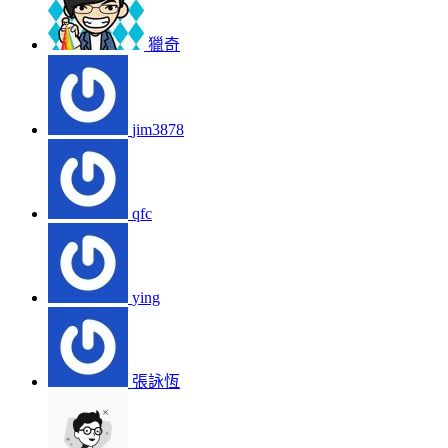
獵奇
jim3878
qfc
ying
張詠恆