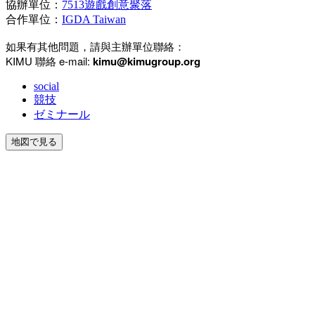
協辦單位：
7513遊戲創意聚落
合作單位：
IGDA Taiwan
如果有其他問題，請與主辦單位聯絡：
KIMU 聯絡 e-mail:
kimu
@kimugroup.org
social
競技
ゼミナール
地図で見る