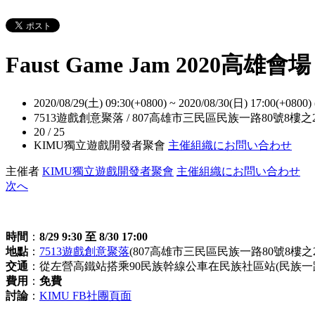
Faust Game Jam 2020高雄會場
2020/08/29(土) 09:30(+0800)
~
2020/08/30(日) 17:00(+0800)
7513遊戲創意聚落 / 807高雄市三民區民族一路80號8樓之
20 / 25
KIMU獨立遊戲開發者聚會
主催組織にお問い合わせ
主催者
KIMU獨立遊戲開發者聚會
主催組織にお問い合わせ
次へ
時間
：
8/29 9:30 至 8/30 17:00
地點
：
7513遊戲創意聚落
(807高雄市三民區民族一路80號8樓之2
交通
：從左營高鐵站搭乘90民族幹線公車在民族社區站(民族一
費用
：
免費
討論
：
KIMU FB社團頁面