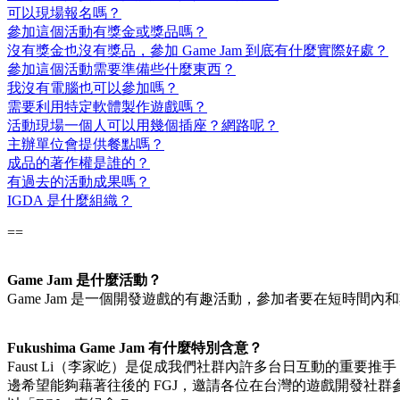
可以現場報名嗎？
參加這個活動有獎金或獎品嗎？
沒有獎金也沒有獎品，參加 Game Jam 到底有什麼實際好處？
參加這個活動需要準備些什麼東西？
我沒有電腦也可以參加嗎？
需要利用特定軟體製作遊戲嗎？
活動現場一個人可以用幾個插座？網路呢？
主辦單位會提供餐點嗎？
成品的著作權是誰的？
有過去的活動成果嗎？
IGDA 是什麼組織？
==
Game Jam 是什麼活動？
Game Jam 是一個開發遊戲的有趣活動，參加者要在短時
Fukushima Game Jam 有什麼特別含意？
Faust Li（李家屹）是促成我們社群內許多台日互動的重要推手
邊希望能夠藉著往後的 FGJ，邀請各位在台灣的遊戲開發社群參與者