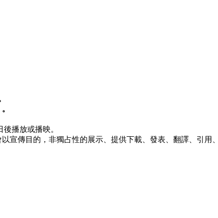
。
）。
日後播放或播映。
位將會以宣傳目的，非獨占性的展示、提供下載、發表、翻譯、引