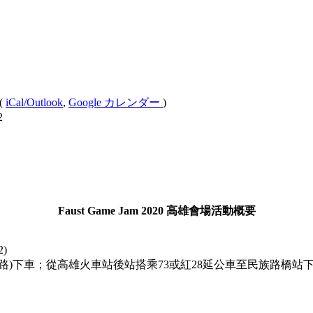
(
iCal/Outlook
,
Google カレンダー
)
2
Faust Game Jam 2020 高雄會場活動概要
)
路)下車；從高雄火車站後站搭乘73或紅28延公車至民族路橋站