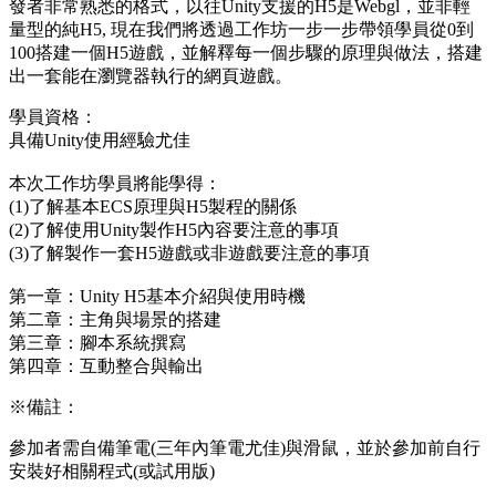
發者非常熟悉的格式，以往Unity支援的H5是Webgl，並非輕
量型的純H5, 現在我們將透過工作坊一步一步帶領學員從0到
100搭建一個H5遊戲，並解釋每一個步驟的原理與做法，搭建
出一套能在瀏覽器執行的網頁遊戲。
學員資格：
具備Unity使用經驗尤佳
本次工作坊學員將能學得：
(1)了解基本ECS原理與H5製程的關係
(2)了解使用Unity製作H5內容要注意的事項
(3)了解製作一套H5遊戲或非遊戲要注意的事項
第一章：Unity H5基本介紹與使用時機
第二章：主角與場景的搭建
第三章：腳本系統撰寫
第四章：互動整合與輸出
※備註：
參加者需自備筆電(三年內筆電尤佳)與滑鼠，並於參加前自行
安裝好相關程式(或試用版)