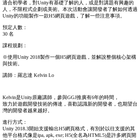
適合初學者，對Unity有基礎了解的人，或是對講題有興趣的
人，不限程式企劃或美術。本次活動會讓開發者了解如何透過
Unity的功能製作一款H5網頁遊戲，了解一些注意事項。
預定人數：
30 名
課程規劃：
※使用Unity 2018製作一個H5網頁遊戲，並解說整個核心架構
與技術。
講師：
羅志達 Kelvin Lo
Kelvin是Unity原廠講師，
參與GGJ推廣有6年的時間，
致力於遊戲開發技術的傳達，喜歡認識新的開發者，
也期望台
灣的開發者越來越好。
進行方式：
Unity 2018.3開始支援輸出H5網頁格式，有別於以往支援的其
他平台格式像是ipa, apk, exe; H5(全名為HTML5)是許多網頁開