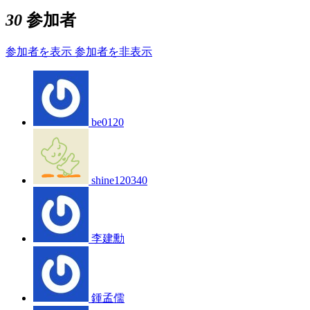
30
参加者
参加者を表示
参加者を非表示
be0120
shine120340
李建勳
鍾孟儒