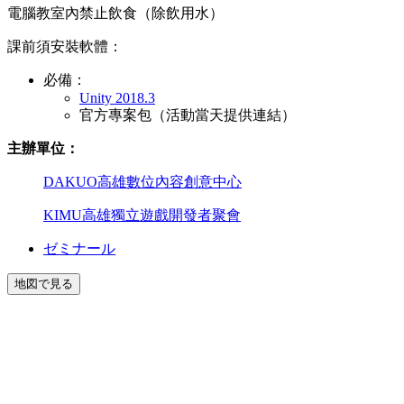
電腦教室內禁止飲食（除飲用水）
課前須安裝軟體：
必備：
Unity 2018.3
官方專案包（活動當天提供連結）
主辦
單位：
DAKUO高雄數位內容創意中心
KIMU高雄獨立遊戲開發者聚會
ゼミナール
地図で見る