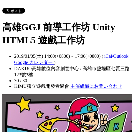
高雄GGJ 前導工作坊 Unity
HTML5 遊戲工作坊
2019/01/05(土) 14:00(+0800)
~
17:00(+0800)
(
iCal/Outlook
,
Google カレンダー
)
DAKUO高雄數位內容創意中心 / 高雄市鹽埕區七賢三路
123號3樓
30 / 30
KIMU獨立遊戲開發者聚會
主催組織にお問い合わせ