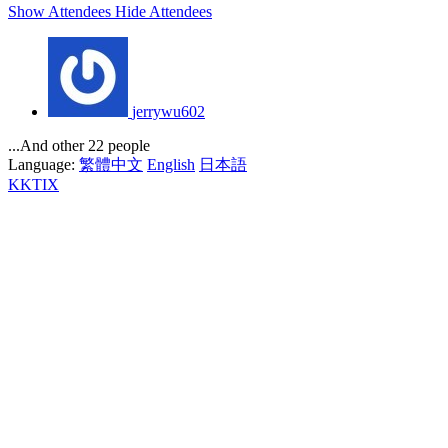
Show Attendees
Hide Attendees
jerrywu602
...And other 22 people
Language:
繁體中文
English
日本語
KKTIX