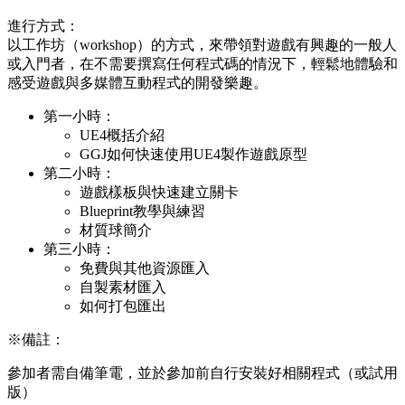
進行方式：
以工作坊（workshop）的方式，來帶領對遊戲有興趣的一般人
或入門者，在不需要撰寫任何程式碼的情況下，輕鬆地體驗和
感受遊戲與多媒體互動程式的開發樂趣。
第一小時：
UE4概括介紹
GGJ如何快速使用UE4製作遊戲原型
第二小時：
遊戲樣板與快速建立關卡
Blueprint教學與練習
材質球簡介
第三小時：
免費與其他資源匯入
自製素材匯入
如何打包匯出
※備註：
參加者需自備筆電，並於參加前自行安裝好相關程式（或試用
版）