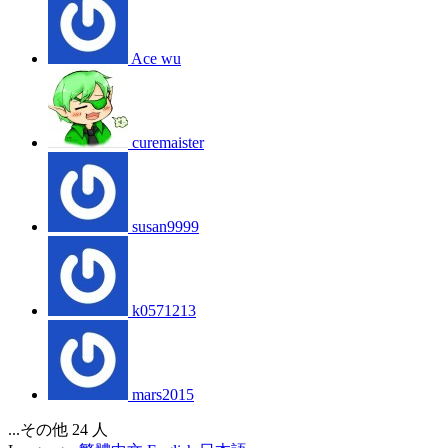
Ace wu
curemaister
susan9999
k0571213
mars2015
...その他 24 人