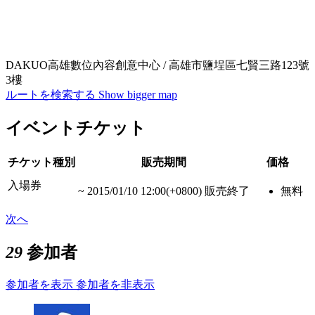
DAKUO高雄數位內容創意中心 / 高雄市鹽埕區七賢三路123號
3樓
ルートを検索する
Show bigger map
イベントチケット
チケット種別
販売期間
価格
入場券
~
2015/01/10 12:00(+0800)
販売終了
無料
次へ
29
参加者
参加者を表示
参加者を非表示