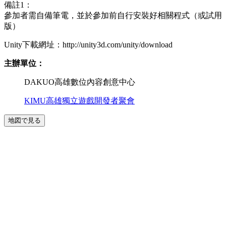
備註1：
參加者需自備筆電，並於參加前自行安裝好相關程式（或試用
版）
Unity下載網址：http://unity3d.com/unity/download
主辦
單位：
DAKUO高雄數位內容創意中心
KIMU高雄獨立遊戲開發者聚會
地図で見る