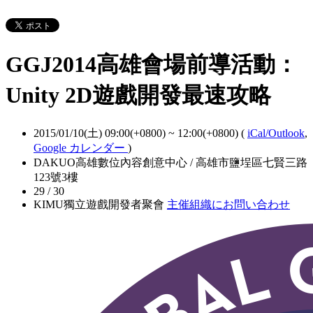
GGJ2014高雄會場前導活動：
Unity 2D遊戲開發最速攻略
2015/01/10(土) 09:00(+0800)
~
12:00(+0800)
(
iCal/Outlook
,
Google カレンダー
)
DAKUO高雄數位內容創意中心 / 高雄市鹽埕區七賢三路
123號3樓
29 / 30
KIMU獨立遊戲開發者聚會
主催組織にお問い合わせ