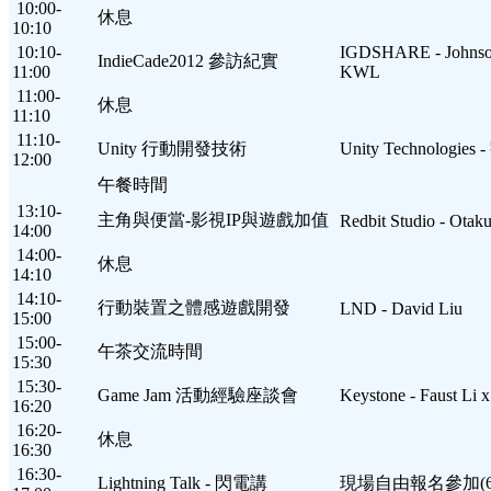
10:00-
休息
10:10
10:10-
IGDSHARE - Johnso
IndieCade2012 參訪紀實
11:00
KWL
11:00-
休息
11:10
11:10-
Unity 行動開發技術
Unity Technologies
12:00
午餐時間
13:10-
主角與便當-影視IP與遊戲加值
Redbit Studio - Otak
14:00
14:00-
休息
14:10
14:10-
行動裝置之體感遊戲開發
LND - David Liu
15:00
15:00-
午茶交流時間
15:30
15:30-
Game Jam 活動經驗座談會
Keystone - Faust 
16:20
16:20-
休息
16:30
16:30-
Lightning Talk - 閃電講
現場自由報名參加(