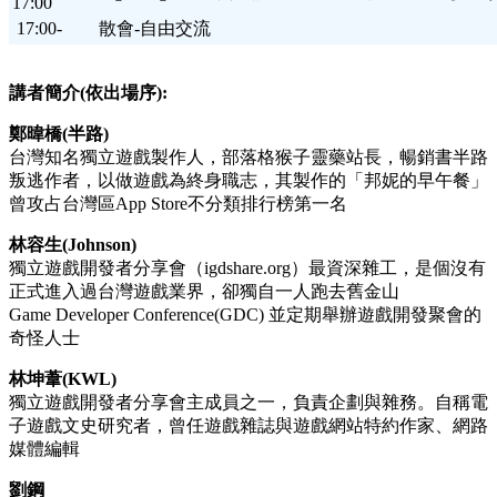
17:00
17:00-
散會-自由交流
講者簡介(依出場序):
鄭暐橋(半路)
台灣知名獨立遊戲製作人，部落格猴子靈藥站長，暢銷書半路
叛逃作者，以做遊戲為終身職志，其製作的「邦妮的早午餐」
曾攻占台灣區App Store不分類排行榜第一名
林容生(Johnson)
獨立遊戲開發者分享會（igdshare.org）最資深雜工，是個沒有
正式進入過台灣遊戲業界，卻獨自一人跑去舊金山
Game Developer Conference(GDC) 並定期舉辦遊戲開發聚會的
奇怪人士
林坤葦(KWL)
獨立遊戲開發者分享會主成員之一，負責企劃與雜務。自稱電
子遊戲文史研究者，曾任遊戲雜誌與遊戲網站特約作家、網路
媒體編輯
劉鋼