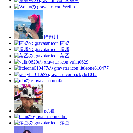
李鱸魚
Weilin
陸澄川
阿梁
超超
葉丞
yulin0629
littleone610477
jackylu1012
ofa
pcbill
Chu
矮豆