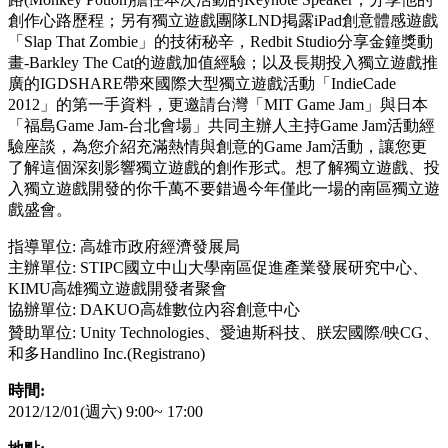
創作心路歷程；另有獨立遊戲團隊LND掲露iPad創意體感遊戲
「Slap That Zombie」的技術秘辛，Redbit Studio分享金鐘獎動
畫-Barkley The Cat的遊戲加值經驗；以及長期投入獨立遊戲推
廣的IGDSHARE帶來國際大型獨立遊戲活動「IndieCade
2012」的第一手資料，更邀請台灣「MIT Game Jam」與日本
「福島Game Jam-台北會場」共同主辦人主持Game Jam活動經
驗座談，為您介紹充滿熱情與創意的Game Jam活動，讓您更
了解這個深刻影響獨立遊戲的創作形式。想了解獨立遊戲、投
入獨立遊戲開發的你千萬不要錯過今年僅此一場的南區獨立遊
戲盛會。
指導單位: 高雄市政府經濟發展局
主辦單位: STIPC國立中山大學南區促進產業發展研究中心、
KIMU高雄獨立遊戲開發者聚會
協辦單位: DAKUO高雄數位內容創意中心
朕宏國際
映
贊助單位: Unity Technologies、愛迪斯科技、
/
CG、
和多Handlino Inc.(Registrano)
時間:
2012/12/01(週六) 9:00~ 17:00