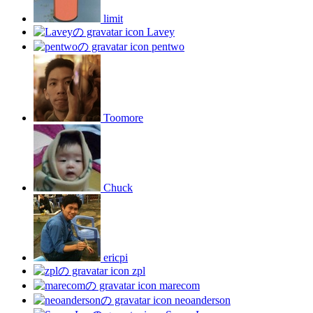
limit
Lavey
pentwo
Toomore
Chuck
ericpi
zpl
marecom
neoanderson