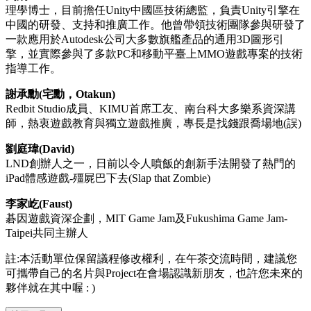
理學博士，目前擔任Unity中國區技術總監，負責Unity引擎在
中國的研發、支持和推廣工作。他曾帶領技術團隊參與研發了
一款應用於Autodesk公司大多數旗艦產品的通用3D圖形引
擎，並實際參與了多款PC和移動平臺上MMO遊戲專案的技術
指導工作。
謝承勳(宅勳，Otakun)
Redbit Studio成員、KIMU首席工友、南台科大多樂系資深講
師，熱衷遊戲教育與獨立遊戲推廣，專長是找錢跟喬場地(誤)
劉庭瑋(David)
LND創辦人之一，日前以令人噴飯的創新手法開發了熱門的
iPad體感遊戲-殭屍巴下去(Slap that Zombie)
李家屹(Faust)
碁因遊戲資深企劃，MIT Game Jam及Fukushima Game Jam-
Taipei共同主辦人
註:本活動單位保留議程修改權利，在午茶交流時間，建議您
可攜帶自己的名片與Project在會場認識新朋友，也許您未來的
夥伴就在其中喔 : )