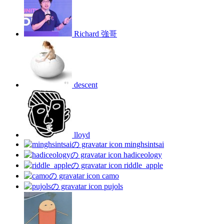
Richard 強哥
descent
lloyd
minghsintsai
hadiceology
riddle_apple
camo
pujols