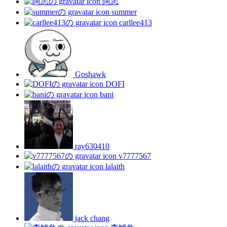
阿志
summer
carllee413
Goshawk
DOFI
bani
ray630410
v7777567
lalaith
jack chang