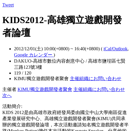
Tweet
KIDS2012-高雄獨立遊戲開發
者論壇
2012/12/01(土) 10:00(+0800)
~
16:40(+0800)
(
iCal/Outlook
,
Google カレンダー
)
DAKUO-高雄市數位內容創意中心 / 高雄市鹽埕區七賢
三路123號3樓
119 / 120
KIMU獨立遊戲開發者聚會
主催組織にお問い合わせ
主催者
KIMU獨立遊戲開發者聚會
主催組織にお問い合わせ
次へ
活動簡介:
KIDS 2012是由高雄市政府經發局委由國立中山大學南區促進
產業發展研究中心、高雄獨立遊戲開發者聚會(KIMU)共同承
辦的獨立遊戲開發論壇，本次活動邀請知名獨立遊戲開發者半
路(Monkey Potion)擔任本次活動的Keynote Speaker，分享他的