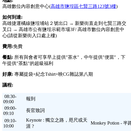
地點:
高雄數位內容創意中心(
高雄市鹽埕區七賢三路123號3樓
)
如何到達:
高雄捷運橘線鹽埕埔站２號出口 → 新樂街直走到七賢三路交
叉口 → 高雄市公有鹽埕示範市場3F/ 高雄市數位內容創意中
心(請從新樂街入口處上樓)
費用:
免費
餐點:
所有與會者可享早上提供"茶水"，中午提供"便當"，下
午提供"茶點"的超級福利
好康:
專屬提袋+紀念Tshirt+映CG雜誌第八期
議程:
08:30-
報到
09:00
09:00-
長官致詞
09:10
Keynote : 獨立之路，咫尺或天
09:10-
Monkey Potion - 半
10:00
涯 ?