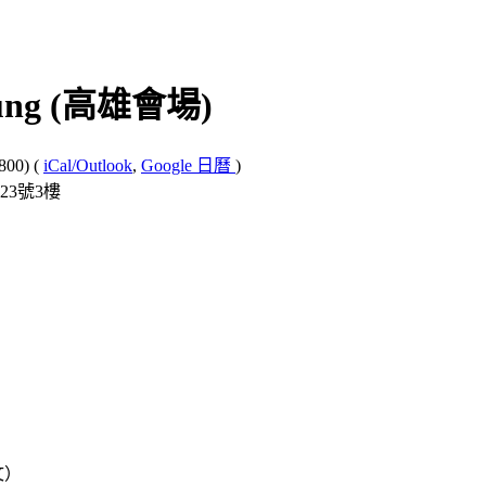
siung (高雄會場)
800)
(
iCal/Outlook
,
Google 日曆
)
23號3樓
下文）