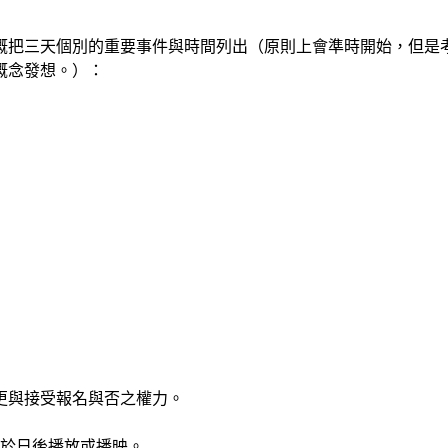
概把三天個別的重要事件與時間列出（原則上會準時開始，但是
概念發想。）：
變更與接受報名與否之權力。
於日後播放或播映。