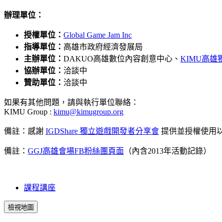
辦理單位：
授權單位：
Global Game Jam Inc
指導單位：
高雄市政府經濟發展局
主辦
單位：
DAKUO高雄數位內容創意中心、
KIMU高
協辦單位：
洽談中
贊助單位：
洽談中
如果有其他問題，請與執行單位聯絡：
KIMU Group :
kimu@kimugroup.org
備註：感謝
IGDShare 獨立遊戲開發者分享會
提供並授權使用以上
備註：
GGJ高雄會場FB粉絲團頁面
（內含2013年活動記錄）
課程講座
檢視地圖