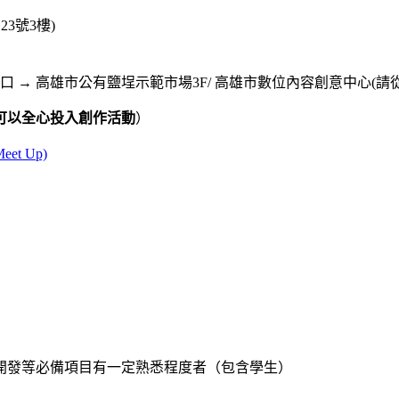
3號3樓)
 → 高雄市公有鹽埕示範市場3F/ 高雄市數位內容創意中心(請
可以全心投入創作活動
）
et Up)
開發等必備項目有一定熟悉程度者（包含學生）