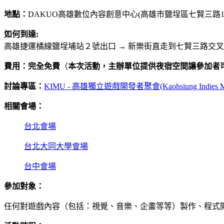
地點：
DAKUO高雄數位內容創意中心(高雄市鹽埕區七賢三路12
如何到達:
高雄捷運橘線鹽埕埔站２號出口 → 新樂街直走到七賢三路交叉口
費用：完全免費
（
本次活動，主辦單位提供夜宿空間讓參加者
討論專區：
KIMU - 高雄獨立遊戲開發者聚會(Kaohsiung Indies Me
相關會場：
台北會場
台北大同大學會場
台中會場
參加對象：
任何對遊戲內容（包括：視覺、音樂、企畫等等）製作、程式