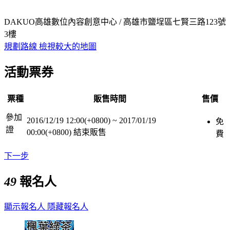
DAKUO高雄數位內容創意中心 / 高雄市鹽埕區七賢三路123號
3樓
規劃路線
檢視較大的地圖
活動票券
票種
販售時間
售價
參加
2016/12/19 12:00(+0800)
~
2017/01/19
免
證
00:00(+0800)
結束販售
費
下一步
49
報名人
顯示報名人
隱藏報名人