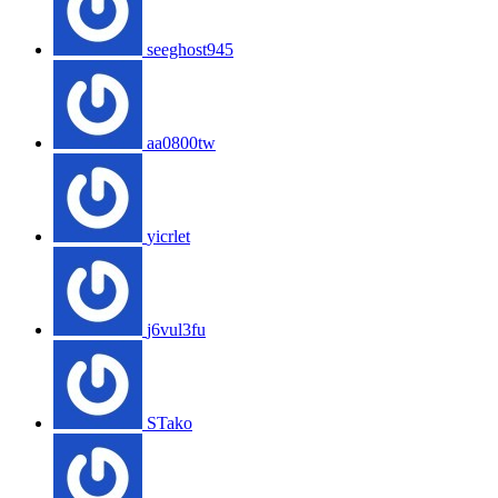
seeghost945
aa0800tw
yicrlet
j6vul3fu
STako