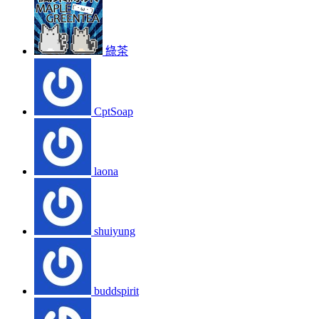
綠茶
CptSoap
laona
shuiyung
buddspirit