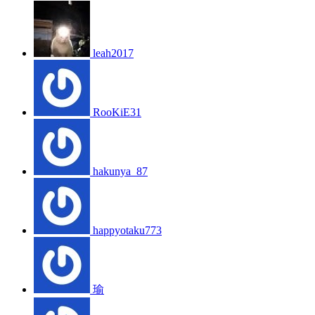
leah2017
RooKiE31
hakunya_87
happyotaku773
瑜