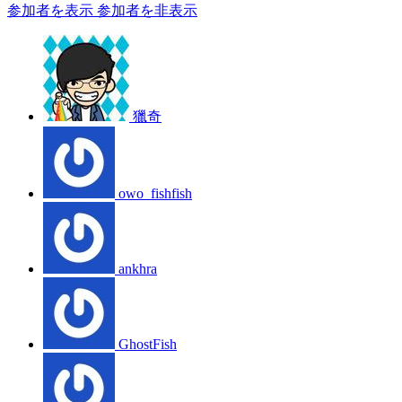
参加者を表示
参加者を非表示
獵奇
owo_fishfish
ankhra
GhostFish