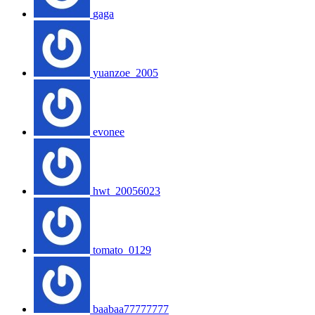
gaga
yuanzoe_2005
evonee
hwt_20056023
tomato_0129
baabaa77777777