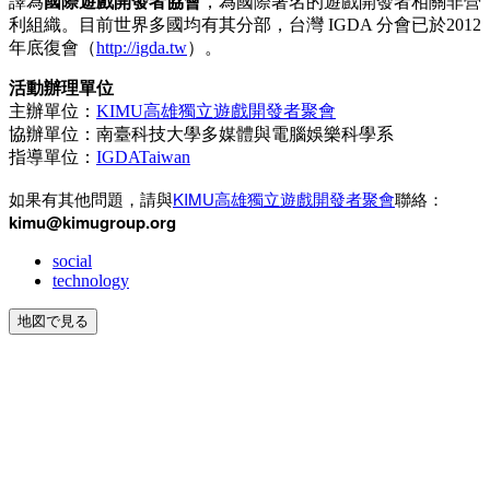
譯為
國際遊戲開發者協會
，為國際著名的遊戲開發者相關非營
利組織。目前世界多國均有其分部，台灣 IGDA 分會已於2012
年底復會（
http://igda.tw
）。
活動辦理單位
主辦單位：
KIMU高雄獨立遊戲開發者聚會
協辦單位：南臺科技大學多媒體與電腦娛樂科學系
指導單位：
IGDATaiwan
如果有其他問題，請與
KIMU高雄獨立遊戲開發者聚會
聯絡：
kimu
@kimugroup.org
social
technology
地図で見る