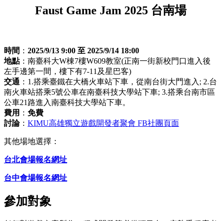
Faust Game Jam 2025 台南場
時間
：
2025/9/13 9:00 至 2025/9/14 18:00
地點
：南臺科大W棟7樓W609教室(正南一街新校門口進入後
左手邊第一間，樓下有7-11及星巴客)
交通
：1.搭乘臺鐵在大橋火車站下車，從南台街大門進入; 2.台
南火車站搭乘5號公車在南臺科技大學站下車; 3.搭乘台南市區
公車21路進入南臺科技大學站下車。
費用
：
免費
討論
：
KIMU高雄獨立遊戲開發者聚會 FB社團頁面
其他場地選擇：
台北會場報名網址
台中會場報名網址
參加對象