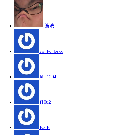
波波
coldwaterzx
kita1204
f10u2
KaiR