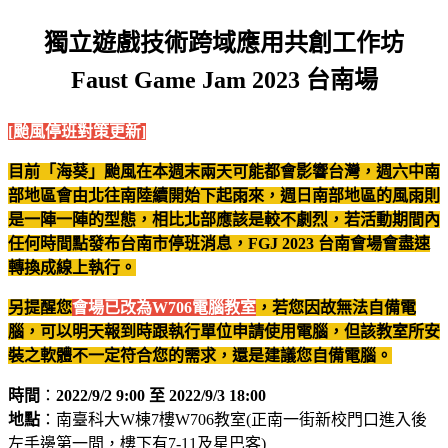
獨立遊戲技術跨域應用共創工作坊
Faust Game Jam 2023 台南場
[颱風停班對策更新]
目前「海葵」颱風在本週末兩天可能都會影響台灣，週六中南
部地區會由北往南陸續開始下起雨來，週日南部地區的風雨則
是一陣一陣的型態，相比北部應該是較不劇烈，若活動期間內
任何時間點發布台南市停班消息，FGJ 2023 台南會場會盡速
轉換成線上執行。
另提醒您
會場已改為W706電腦教室
，若您因故無法自備電
腦，可以明天報到時跟執行單位申請使用電腦，但該教室所安
裝之軟體不一定符合您的需求，還是建議您自備電腦。
時間
：
2022/9/2 9:00 至 2022/9/3 18:00
地點
：南臺科大W棟7樓W706教室(正南一街新校門口進入後
左手邊第一間，樓下有7-11及星巴客)