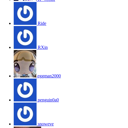
Ride
RXin
eggman2000
penguin0a0
snoweve