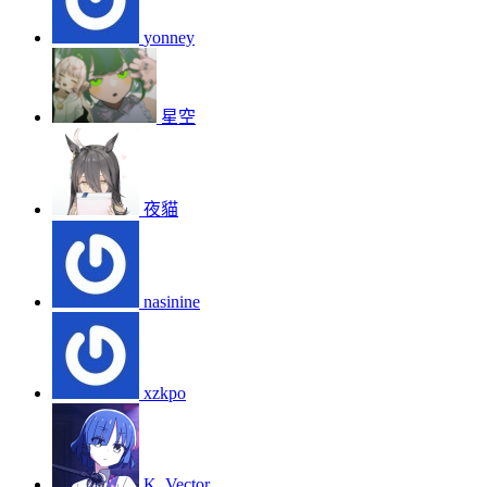
yonney
星空
夜貓
nasinine
xzkpo
K_Vector