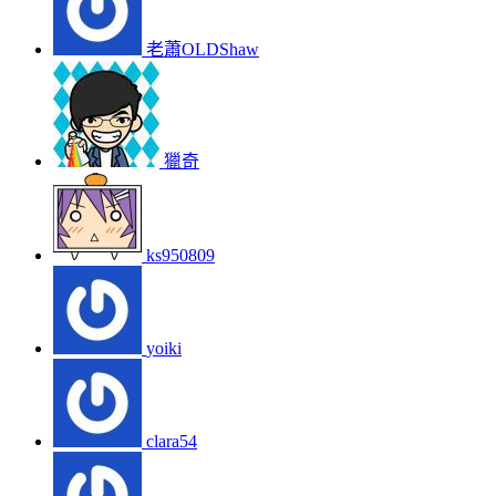
老蕭OLDShaw
獵奇
ks950809
yoiki
clara54